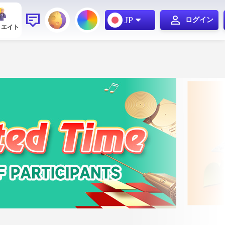
JP
ログイン
リエイト