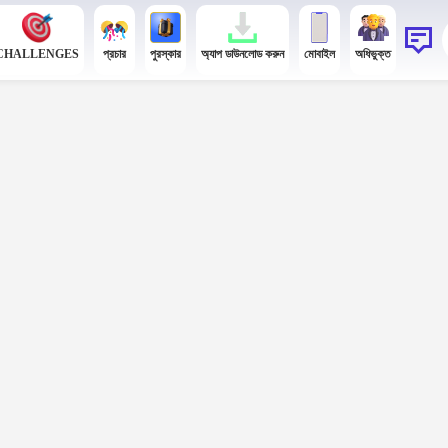
CHALLENGES
প্রচার
পুরস্কার
অ্যাপ ডাউনলোড করুন
মোবাইল
অধিভুক্ত