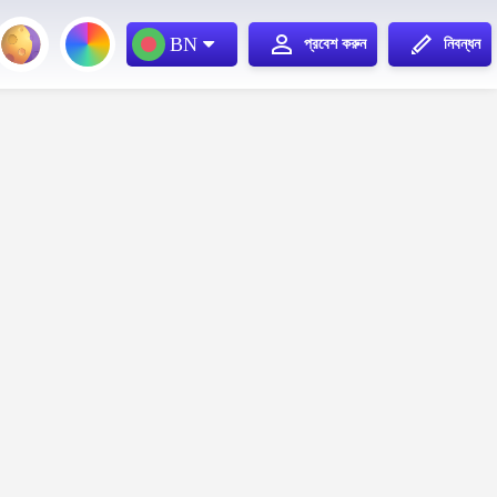
BN
প্রবেশ করুন
নিবন্ধন