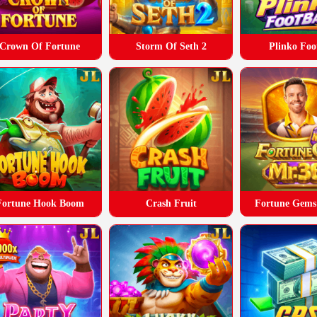
Crown Of Fortune
Storm Of Seth 2
Plinko Foo
Fortune Hook Boom
Crash Fruit
Fortune Gems