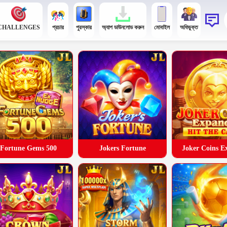
CHALLENGES
প্রচার
পুরস্কার
অ্যাপ ডাউনলোড করুন
মোবাইল
অধিভুক্ত
Fortune Gems 500
Jokers Fortune
Joker Coins E