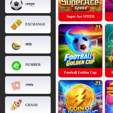
খেলাধুলা
Super Ace SPEED
EXCHANGE
লটারি
NUMBER
Football Golden Cup
পোকার
CRASH