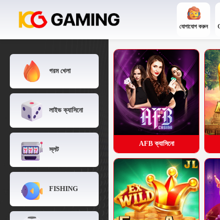
যোগাযোগ করুন
গরম খেলা
লাইভ ক্যাসিনো
AFB ক্যাসিনো
স্লট
FISHING