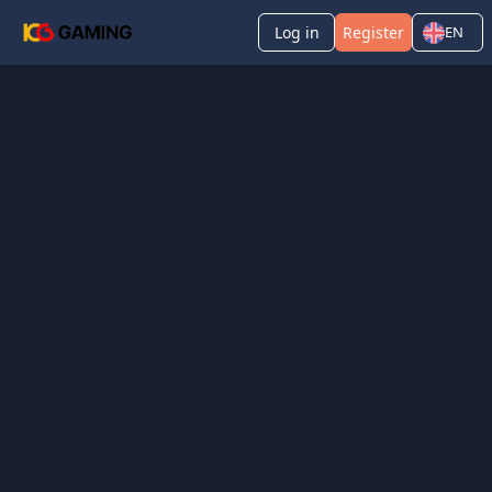
Log in
Register
EN